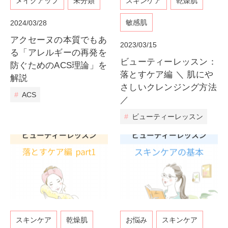
メイクアップ
未分類
スキンケア
乾燥肌
敏感肌
2024/03/28
アクセーヌの本質でもあ
2023/03/15
る「アレルギーの再発を
ビューティーレッスン：
防ぐためのACS理論」を
落とすケア編 ＼ 肌にや
解説
さしいクレンジング方法
#
ACS
／
#
ビューティーレッスン
スキンケア
乾燥肌
お悩み
スキンケア