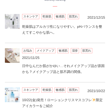
Monthly Ranking
スキンケア
乾燥肌
敏感肌
肌荒れ
2021/12/15
乾燥肌はアルカリ性になりやすい。pHバランスを整
えてすこやかな肌へ。
お悩み
メイクアップ
敏感肌
湿疹
肌荒れ
2021/11/25
日中なんだか肌がかゆい…それメイクアップ品が原因
かも？メイクアップ品と肌不調の関係。
スキンケア
乾燥肌
敏感肌
肌荒れ
2021/10/22
10/22(金)発売！ローションクリスマスコフレ
限定
アイカラーをご紹介