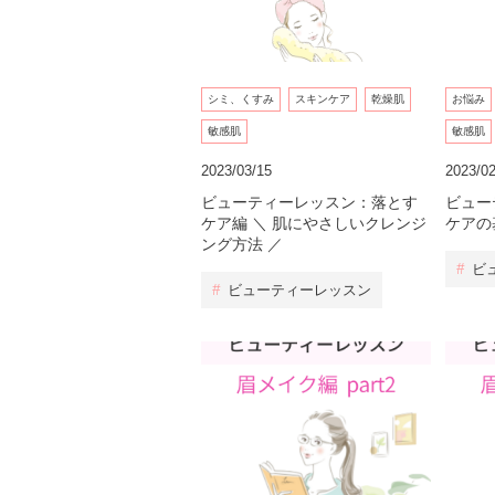
シミ、くすみ
スキンケア
乾燥肌
お悩み
敏感肌
敏感肌
2023/03/15
2023/02
ビューティーレッスン：落とす
ビュー
ケア編 ＼ 肌にやさしいクレンジ
ケアの
ング方法 ／
#
ビ
#
ビューティーレッスン