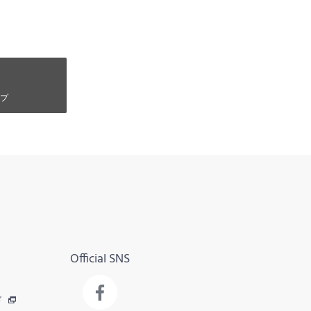
プ
Official SNS
ド