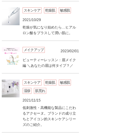
スキンケア
乾燥肌
敏感肌
2021/10/29
乾燥が気になり始めたら…ヒアル
ロン酸をプラスして潤い肌に。
メイクアップ
2023/02/01
ビューティーレッスン：眉メイク
編 ＼あなたの眉は何タイプ？／
スキンケア
乾燥肌
敏感肌
湿疹
肌荒れ
2021/11/15
低刺激性・高機能な製品にこだわ
るアクセーヌ。ブランドの成り立
ちとアイコン的スキンケアシリー
ズのご紹介。