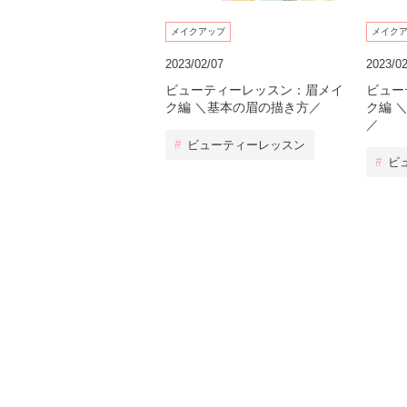
メイクアップ
メイク
2023/02/07
2023/02
ビューティーレッスン：眉メイ
ビュー
ク編 ＼基本の眉の描き方／
ク編 
／
#
ビューティーレッスン
#
ビ