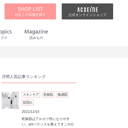
SHOP LIST
お近くの店舗を探す
公式オンラインショップ
opics
Magazine
ックス
読みもの
月間人気記事ランキング
スキンケア
乾燥肌
敏感肌
肌荒れ
2021/12/15
乾燥肌はアルカリ性になりやす
い。pHバランスを整えてすこやか