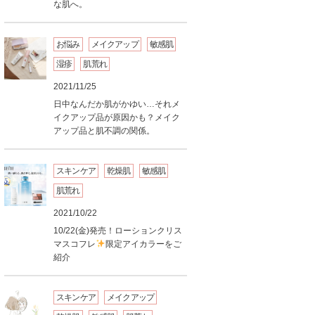
な肌へ。
お悩み
メイクアップ
敏感肌
湿疹
肌荒れ
2021/11/25
日中なんだか肌がかゆい…それメ
イクアップ品が原因かも？メイク
アップ品と肌不調の関係。
スキンケア
乾燥肌
敏感肌
肌荒れ
2021/10/22
10/22(金)発売！ローションクリス
マスコフレ
限定アイカラーをご
紹介
スキンケア
メイクアップ