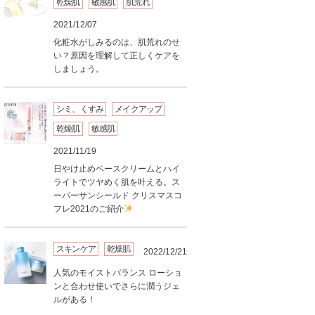
乾燥肌
敏感肌
肌荒れ
2021/12/07
化粧水がしみるのは、肌荒れのせ
い？原因を理解して正しくケアを
しましょう。
シミ、くすみ
メイクアップ
乾燥肌
敏感肌
2021/11/19
日やけ止めベースクリームとハイ
ライトでツヤめく肌を叶える。ス
ーパーサンシールド クリスマスコ
フレ2021のご紹介
スキンケア
乾燥肌
2022/12/21
人気のモイストバランス ローショ
ンと合わせ使いでさらに潤うジェ
ルがある！