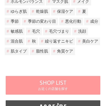
#
ホルモンバランス
#
マスク肌
#
メイク
#
ゆらぎ肌
#
乾燥肌
#
保湿ケア
#
夏
#
季節
#
季節の変わり目
#
悪化行動
#
成分
#
敏感肌
#
毛穴
#
毛穴づまり
#
洗顔
#
混合肌
#
秋
#
繰り返すニキビ
#
美白ケア
#
肌タイプ
#
脂性肌
#
角質ケア
SHOP LIST
お近くの店舗を探す