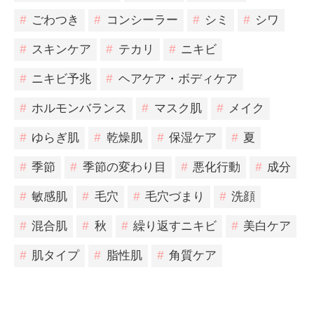
#
ごわつき
#
コンシーラー
#
シミ
#
シワ
#
スキンケア
#
テカリ
#
ニキビ
#
ニキビ予兆
#
ヘアケア・ボディケア
#
ホルモンバランス
#
マスク肌
#
メイク
#
ゆらぎ肌
#
乾燥肌
#
保湿ケア
#
夏
#
季節
#
季節の変わり目
#
悪化行動
#
成分
#
敏感肌
#
毛穴
#
毛穴づまり
#
洗顔
#
混合肌
#
秋
#
繰り返すニキビ
#
美白ケア
#
肌タイプ
#
脂性肌
#
角質ケア