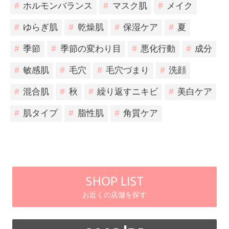
#
ホルモンバランス
#
マスク肌
#
メイク
#
ゆらぎ肌
#
乾燥肌
#
保湿ケア
#
夏
#
季節
#
季節の変わり目
#
悪化行動
#
成分
#
敏感肌
#
毛穴
#
毛穴づまり
#
洗顔
#
混合肌
#
秋
#
繰り返すニキビ
#
美白ケア
#
肌タイプ
#
脂性肌
#
角質ケア
SHOP LIST
お近くの店舗を探す