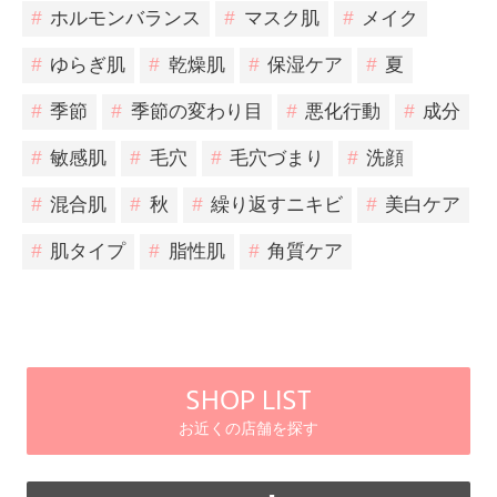
#
ホルモンバランス
#
マスク肌
#
メイク
#
ゆらぎ肌
#
乾燥肌
#
保湿ケア
#
夏
#
季節
#
季節の変わり目
#
悪化行動
#
成分
#
敏感肌
#
毛穴
#
毛穴づまり
#
洗顔
#
混合肌
#
秋
#
繰り返すニキビ
#
美白ケア
#
肌タイプ
#
脂性肌
#
角質ケア
SHOP LIST
お近くの店舗を探す