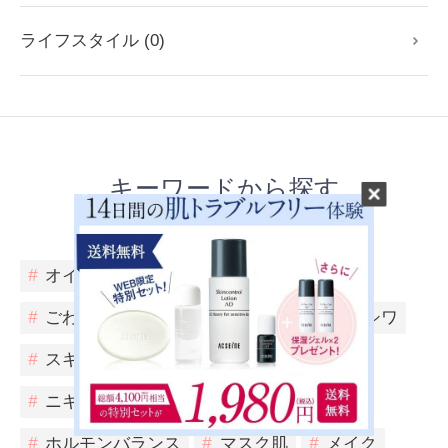
ライフスタイル (0)
キーワードから探す
Keyword
#
オイリースキン
#
かゆみ
#
くすみ
#
ごわつき
#
コンシーラー
#
シミ
#
シワ
#
スキンケア
#
テカリ
#
ニキビ
#
ニキビ予兆
#
ヘアケア・ボディケア
#
ホルモンバランス
#
マスク肌
#
メイク