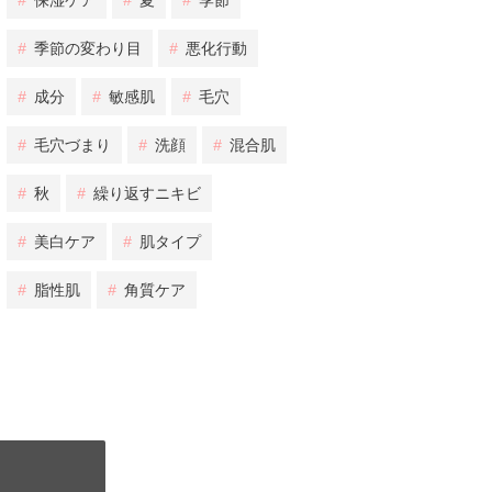
#
保湿ケア
#
夏
#
季節
#
季節の変わり目
#
悪化行動
#
成分
#
敏感肌
#
毛穴
#
毛穴づまり
#
洗顔
#
混合肌
#
秋
#
繰り返すニキビ
#
美白ケア
#
肌タイプ
#
脂性肌
#
角質ケア