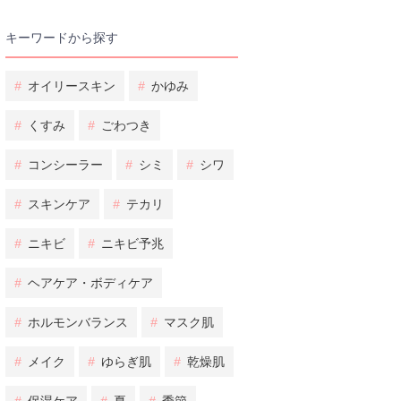
キーワードから探す
#
オイリースキン
#
かゆみ
#
くすみ
#
ごわつき
#
コンシーラー
#
シミ
#
シワ
#
スキンケア
#
テカリ
#
ニキビ
#
ニキビ予兆
#
ヘアケア・ボディケア
#
ホルモンバランス
#
マスク肌
#
メイク
#
ゆらぎ肌
#
乾燥肌