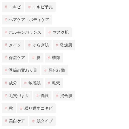
#
ニキビ
#
ニキビ予兆
#
ヘアケア・ボディケア
#
ホルモンバランス
#
マスク肌
#
メイク
#
ゆらぎ肌
#
乾燥肌
#
保湿ケア
#
夏
#
季節
#
季節の変わり目
#
悪化行動
#
成分
#
敏感肌
#
毛穴
#
毛穴づまり
#
洗顔
#
混合肌
#
秋
#
繰り返すニキビ
#
美白ケア
#
肌タイプ