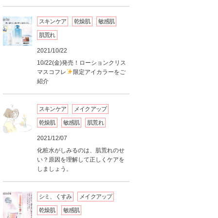
スキンケア
乾燥肌
敏感肌
肌荒れ
2021/10/22
10/22(金)発売！ローションクリス
マスコフレ
限定アイカラーをご
紹介
スキンケア
メイクアップ
乾燥肌
敏感肌
肌荒れ
2021/12/07
化粧水がしみるのは、肌荒れのせ
い？原因を理解して正しくケアを
しましょう。
シミ、くすみ
メイクアップ
乾燥肌
敏感肌