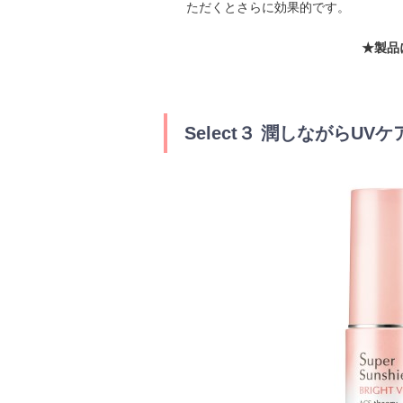
ただくとさらに効果的です。
★製品
Select３ 潤しながらU