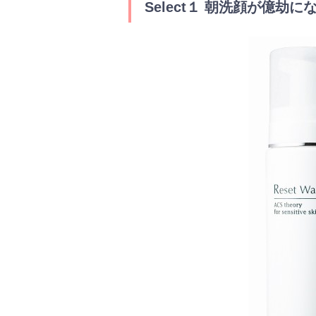
Select１ 朝洗顔が億