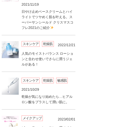
2021/11/19
日やけ止めベースクリームとハイ
ライトでツヤめく肌を叶える。ス
ーパーサンシールド クリスマスコ
フレ2021のご紹介
スキンケア
乾燥肌
2022/12/21
人気のモイストバランス ローショ
ンと合わせ使いでさらに潤うジェ
ルがある！
スキンケア
乾燥肌
敏感肌
2021/10/29
乾燥が気になり始めたら…ヒアル
ロン酸をプラスして潤い肌に。
メイクアップ
2023/02/01