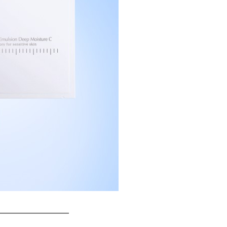
——————————