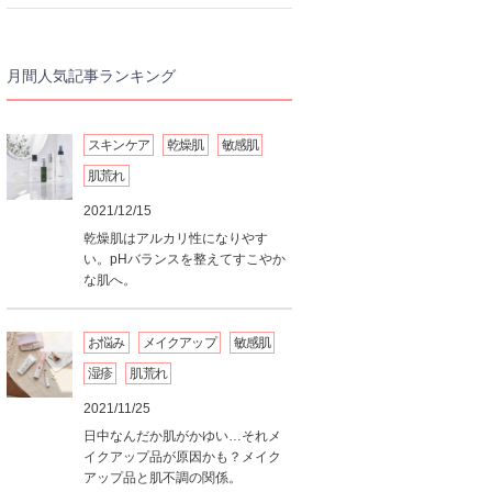
月間人気記事ランキング
スキンケア
乾燥肌
敏感肌
肌荒れ
2021/12/15
乾燥肌はアルカリ性になりやす
い。pHバランスを整えてすこやか
な肌へ。
お悩み
メイクアップ
敏感肌
湿疹
肌荒れ
2021/11/25
日中なんだか肌がかゆい…それメ
イクアップ品が原因かも？メイク
アップ品と肌不調の関係。