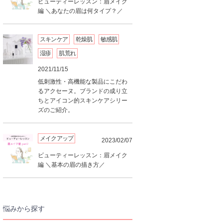
ビューティーレッスン：眉メイク
編 ＼あなたの眉は何タイプ？／
スキンケア
乾燥肌
敏感肌
湿疹
肌荒れ
2021/11/15
低刺激性・高機能な製品にこだわ
るアクセーヌ。ブランドの成り立
ちとアイコン的スキンケアシリー
ズのご紹介。
メイクアップ
2023/02/07
ビューティーレッスン：眉メイク
編 ＼基本の眉の描き方／
悩みから探す