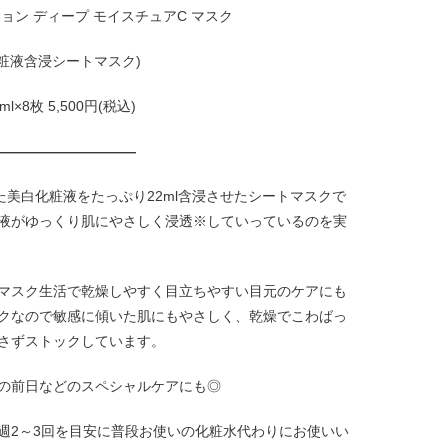
ョン ディープ モイスチュアC マスク
化粧液含浸シートマスク)
ml×8枚 5,500円(税込)
——————————
美白化粧液をたっぷり22ml含浸させたシートマスクで
液がゆっくり肌にやさしく浸透※していっているのを実
マスク生活で乾燥しやすく目立ちやすい目元のケアにも
クなので敏感に傾いた肌にもやさしく、乾燥でこわばっ
さずストックしています。
の前日などのスペシャルケアにも◎
週2～3回を目安に普段お使いの化粧水代わりにお使いい