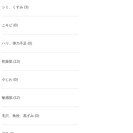
シミ、くすみ (3)
ニキビ (0)
ハリ、弾力不足 (0)
乾燥肌 (13)
小じわ (0)
敏感肌 (12)
毛穴、角栓、黒ずみ (0)