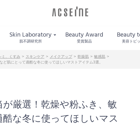
Skin Laboratory
Beauty Award
Beauty t
肌不調研究所
受賞製品
美容トピ
シミ、くすみ
スキンケア
メイクアップ
乾燥肌
敏感肌
など肌にとって過酷な冬に使ってほしいマストアイテム3選。
当が厳選！乾燥や粉ふき、敏
過酷な冬に使ってほしいマス