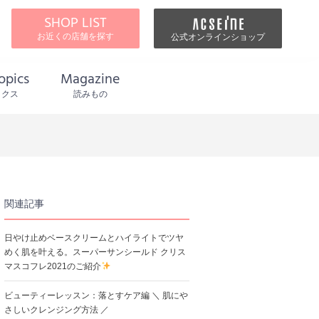
SHOP LIST
お近くの店舗を探す
公式オンラインショップ
opics
Magazine
ックス
読みもの
関連記事
日やけ止めベースクリームとハイライトでツヤ
めく肌を叶える。スーパーサンシールド クリス
マスコフレ2021のご紹介
ビューティーレッスン：落とすケア編 ＼ 肌にや
さしいクレンジング方法 ／