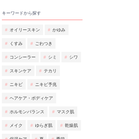
キーワードから探す
#
オイリースキン
#
かゆみ
#
くすみ
#
ごわつき
#
コンシーラー
#
シミ
#
シワ
#
スキンケア
#
テカリ
#
ニキビ
#
ニキビ予兆
#
ヘアケア・ボディケア
#
ホルモンバランス
#
マスク肌
#
メイク
#
ゆらぎ肌
#
乾燥肌