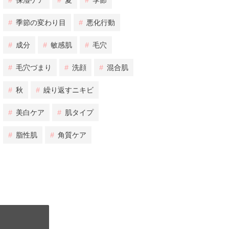
#
保湿ケア
#
夏
#
季節
#
季節の変わり目
#
悪化行動
#
成分
#
敏感肌
#
毛穴
#
毛穴づまり
#
洗顔
#
混合肌
#
秋
#
繰り返すニキビ
#
美白ケア
#
肌タイプ
#
脂性肌
#
角質ケア