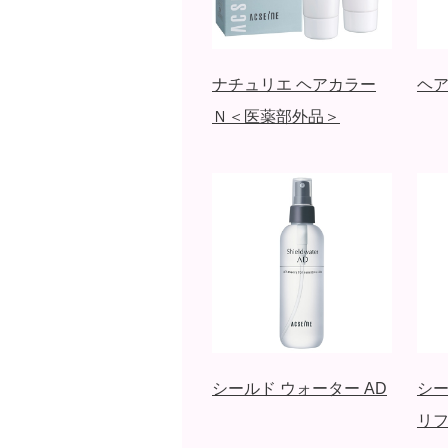
ナチュリエ ヘアカラー
ヘア
Ｎ＜医薬部外品＞
シールド ウォーター AD
シー
リ