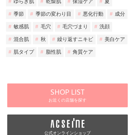
#
ゆらぎ肌
#
乾燥肌
#
保湿ケア
#
夏
#
季節
#
季節の変わり目
#
悪化行動
#
成分
#
敏感肌
#
毛穴
#
毛穴づまり
#
洗顔
#
混合肌
#
秋
#
繰り返すニキビ
#
美白ケア
#
肌タイプ
#
脂性肌
#
角質ケア
SHOP LIST
お近くの店舗を探す
公式オンラインショップ