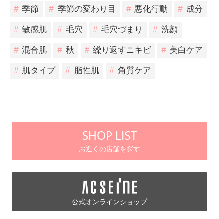
#
季節
#
季節の変わり目
#
悪化行動
#
成分
#
敏感肌
#
毛穴
#
毛穴づまり
#
洗顔
#
混合肌
#
秋
#
繰り返すニキビ
#
美白ケア
#
肌タイプ
#
脂性肌
#
角質ケア
SHOP LIST
お近くの店舗を探す
公式オンラインショップ