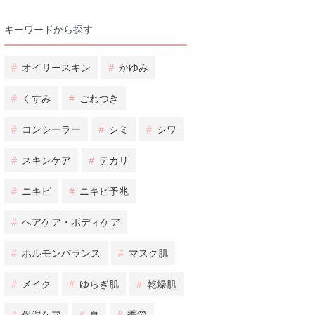
キーワードから探す
#
オイリースキン
#
かゆみ
#
くすみ
#
ごわつき
#
コンシーラー
#
シミ
#
シワ
#
スキンケア
#
テカリ
#
ニキビ
#
ニキビ予兆
#
ヘアケア・ボディケア
#
ホルモンバランス
#
マスク肌
#
メイク
#
ゆらぎ肌
#
乾燥肌