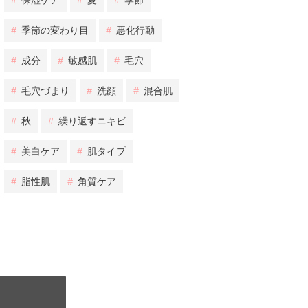
#
保湿ケア
#
夏
#
季節
#
季節の変わり目
#
悪化行動
#
成分
#
敏感肌
#
毛穴
#
毛穴づまり
#
洗顔
#
混合肌
#
秋
#
繰り返すニキビ
#
美白ケア
#
肌タイプ
#
脂性肌
#
角質ケア