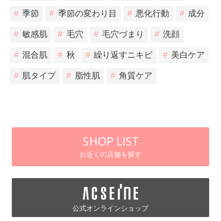
#
季節
#
季節の変わり目
#
悪化行動
#
成分
#
敏感肌
#
毛穴
#
毛穴づまり
#
洗顔
#
混合肌
#
秋
#
繰り返すニキビ
#
美白ケア
#
肌タイプ
#
脂性肌
#
角質ケア
SHOP LIST
お近くの店舗を探す
公式オンラインショップ